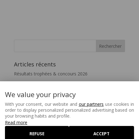
Articles récents
Résultats trophées & concours 2026
Vivez le FIL – InterceltiqueTV 2026
Festicelte 2026 – Le Quotidien du FIL
We value your privacy
Disparition de Melaine Favennec
With your consent, our website and
our partners
use cookies in
order to display personalized personalized advertising based on
Matons – 80 ans
your browsing habits and profile.
Read more
REFUSE
ACCEPT