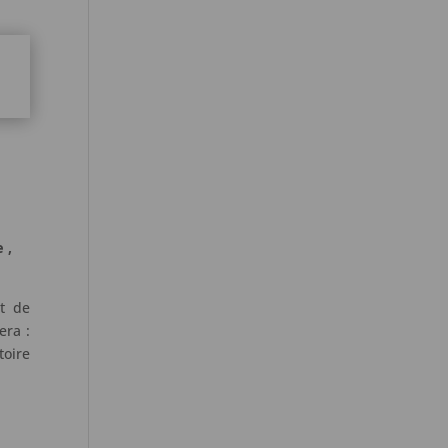
 ,
t de
era :
toire