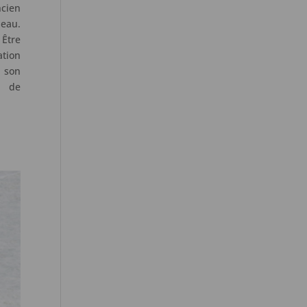
cien
eau.
 Être
ation
 son
f de