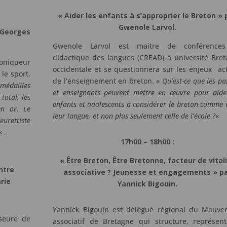
« Aider les enfants à s’approprier le Breton » 
Gwenole Larvol.
r Georges
Gwenole Larvol est maitre de conférence
didactique des langues (CREAD) à université Bre
roniqueur
occidentale et se questionnera sur les enjeux ac
le sport.
de l’enseignement en breton. «
Qu’est-ce que les pa
 médailles
et enseignants peuvent mettre en œuvre pour aide
total, les
enfants et adolescents à considérer le breton comme 
en or. Le
leur langue, et non plus seulement celle de l’école ?
«
urettiste
« .
17h00 – 18h00 :
« Être Breton, Être Bretonne, facteur de vital
ntre
associative ? Jeunesse et engagements » p
rie
Yannick Bigouin.
Yannick Bigouin est délégué régional du Mouve
seure de
associatif de Bretagne qui structure, représen