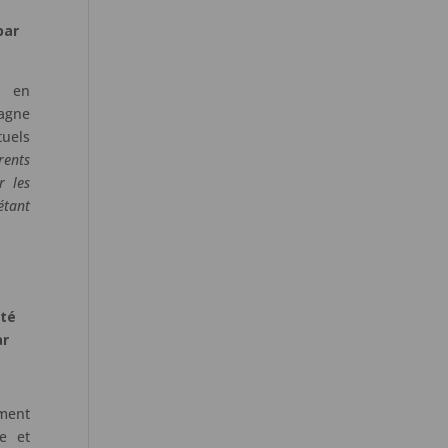
par
s en
tagne
tuels
rents
r les
étant
ité
ar
ment
te et