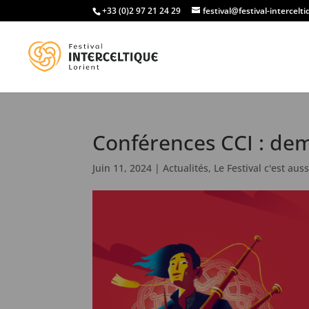
+33 (0)2 97 21 24 29
festival@festival-intercelt
Conférences CCI : d
Juin 11, 2024
|
Actualités
,
Le Festival c'est auss