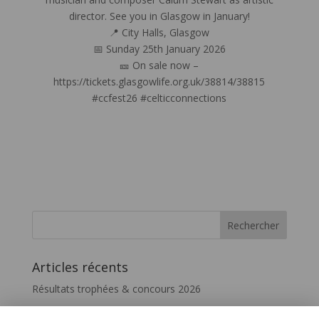
director. See you in Glasgow in January!
📍 City Halls, Glasgow
📅 Sunday 25th January 2026
🎫 On sale now –
https://tickets.glasgowlife.org.uk/38814/38815
#ccfest26 #celticconnections
Articles récents
Résultats trophées & concours 2026
Vivez le FIL – InterceltiqueTV 2026