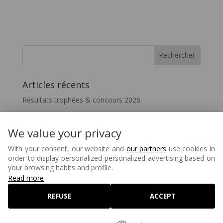
Articles récents
Résultats trophées & concours 2026
Vivez le FIL – InterceltiqueTV 2026
Festicelte 2026 – Le Quotidien du FIL
We value your privacy
Disparition de Melaine Favennec
With your consent, our website and
our partners
use cookies in
order to display personalized personalized advertising based on
Matons – 80 ans
your browsing habits and profile.
Read more
REFUSE
ACCEPT
©2026 Festival Interceltique de Lorient - Réalisé par
Lagenceopensource.fr
-
Mentions légales
-