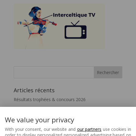
Articles récents
Résultats trophées & concours 2026
Vivez le FIL – InterceltiqueTV 2026
Festicelte 2026 – Le Quotidien du FIL
We value your privacy
Disparition de Melaine Favennec
With your consent, our website and
our partners
use cookies in
order to display personalized personalized advertising based on
Matons – 80 ans