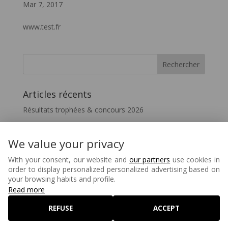
Mar 7, 2017
www.test.fr
Articles récents
Résultats trophées & concours 2026
Vivez le FIL – InterceltiqueTV 2026
Festicelte 2026 – Le Quotidien du FIL
We value your privacy
Disparition de Melaine Favennec
With your consent, our website and
our partners
use cookies in
order to display personalized personalized advertising based on
Matons – 80 ans
your browsing habits and profile.
Read more
REFUSE
ACCEPT
©2026 Festival Interceltique de Lorient - Réalisé par