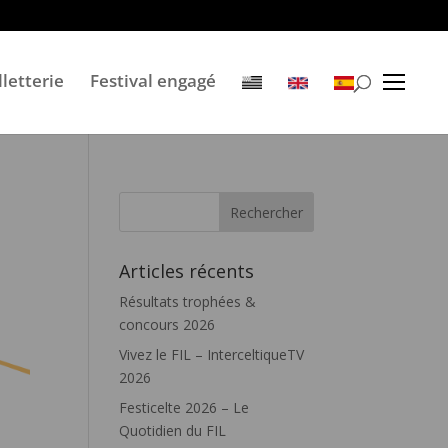
lletterie
Festival engagé
Articles récents
Résultats trophées &
concours 2026
Vivez le FIL – InterceltiqueTV
2026
Festicelte 2026 – Le
Quotidien du FIL