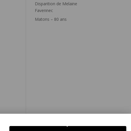
Disparition de Melaine
Favennec
Matons – 80 ans