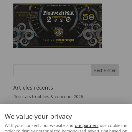
Articles récents
Résultats trophées & concours 2026
Vivez le FIL – InterceltiqueTV 2026
Festicelte 2026 – Le Quotidien du FIL
We value your privacy
Disparition de Melaine Favennec
With your consent, our website and
our partners
use cookies in
order to display personalized personalized advertising based on
Matons – 80 ans