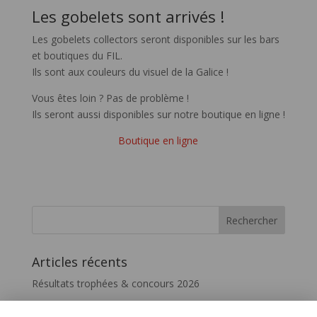
Les gobelets sont arrivés !
Les gobelets collectors seront disponibles sur les bars
et boutiques du FIL.
Ils sont aux couleurs du visuel de la Galice !
Vous êtes loin ? Pas de problème !
Ils seront aussi disponibles sur notre boutique en ligne !
Boutique en ligne
Articles récents
Résultats trophées & concours 2026
Vivez le FIL – InterceltiqueTV 2026