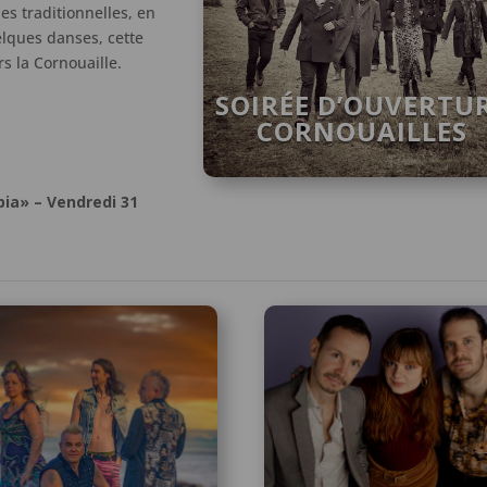
s traditionnelles, en
lques danses, cette
s la Cornouaille.
SOIRÉE D’OUVERTU
CORNOUAILLES
pia» – Vendredi 31