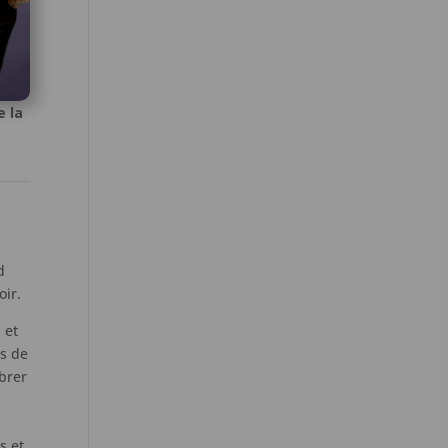
e la
d
oir.
 et
us de
ibrer
s et