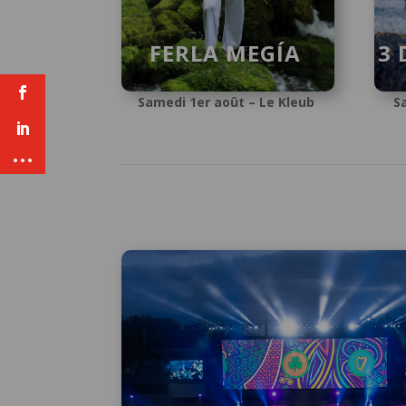
FERLA MEGÍA
3
Samedi 1er août – Le Kleub
S