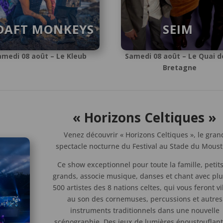
 DAFT MONKEYS
SEIM
amedi 08 août – Le Kleub
Samedi 08 août – Le Quai d
Bretagne
« Horizons Celtiques »
Venez découvrir « Horizons Celtiques », le gran
spectacle nocturne du Festival au Stade du Moust
Ce show exceptionnel pour toute la famille, petits
grands, associe musique, danses et chant avec pl
500 artistes des 8 nations celtes, qui vous feront v
au son des cornemuses, percussions et autres
instruments traditionnels dans une nouvelle
scénographie. Des jeux de lumières époustouflant