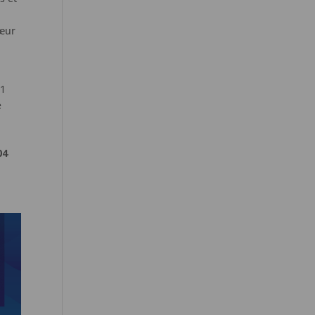
s
œur
’1
e
04