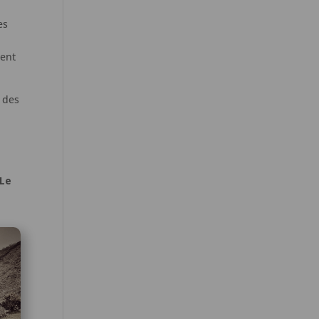
es
ment
s des
 Le