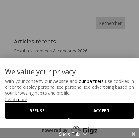
Articles récents
Résultats trophées & concours 2026
Vivez le FIL – InterceltiqueTV 2026
Festicelte 2026 – Le Quotidien du FIL
We value your privacy
Disparition de Melaine Favennec
With your consent, our website and
our partners
use cookies in
order to display personalized personalized advertising based on
Matons – 80 ans
your browsing habits and profile.
Read more
REFUSE
ACCEPT
©2026 Festival Interceltique de Lorient - Réalisé par
Lagenceopensource.fr
-
Mentions légales
-
Powered by
Politique de confidentialité
-
Politique Cookies
Share This