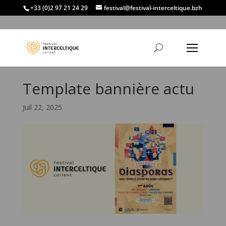
+33 (0)2 97 21 24 29
festival@festival-interceltique.bzh
Template bannière actu
Juil 22, 2025