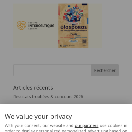
Articles récents
Résultats trophées & concours 2026
Vivez le FIL – InterceltiqueTV 2026
Festicelte 2026 – Le Quotidien du FIL
We value your privacy
Disparition de Melaine Favennec
With your consent, our website and
our partners
use cookies in
order to display personalized personalized advertising based on
Matons – 80 ans