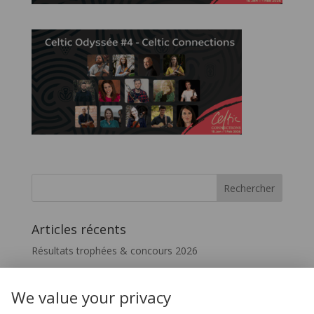
Articles récents
Résultats trophées & concours 2026
Vivez le FIL – InterceltiqueTV 2026
Festicelte 2026 – Le Quotidien du FIL
We value your privacy
Disparition de Melaine Favennec